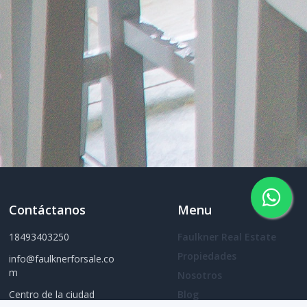
Contáctanos
Menu
18493403250
Faulkner Real Estate
Propiedades
info@faulknerforsale.co
m
Nosotros
Centro de la ciudad
Blog