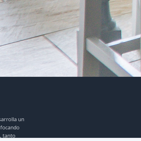
sarrolla un
nfocando
, tanto