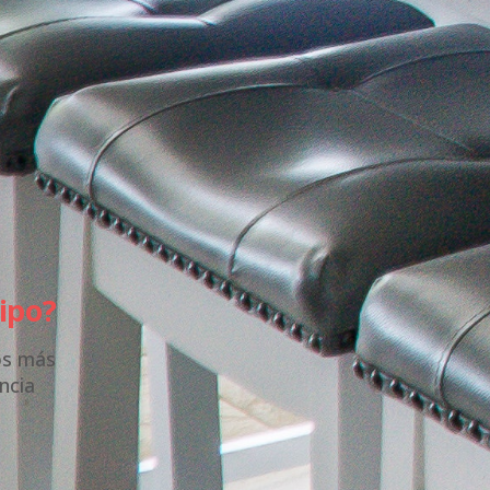
ipo?
os más
ncia