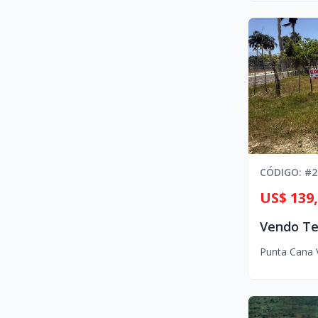
CÓDIGO
: #
2
US$ 139
Punta Cana V