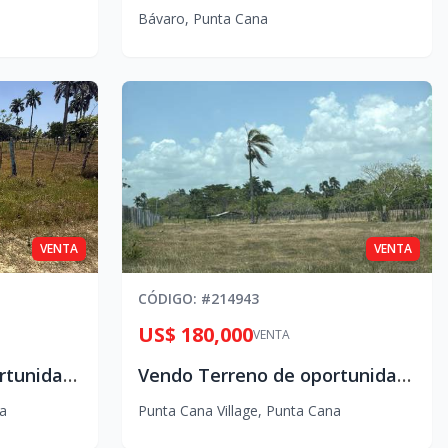
Bávaro
,
Punta Cana
VENTA
VENTA
CÓDIGO
: #
214943
US$ 180,000
VENTA
Vendo Terreno de oportunidad en Costa Macao
Vendo Terreno de oportunidad en Costa Macao
a
Punta Cana Village
,
Punta Cana