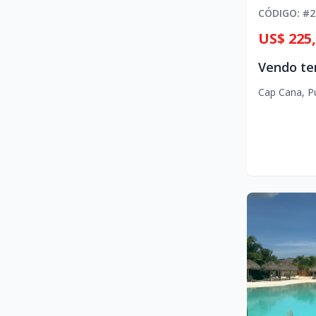
CÓDIGO
: #
2
US$ 225
Cap Cana
,
P