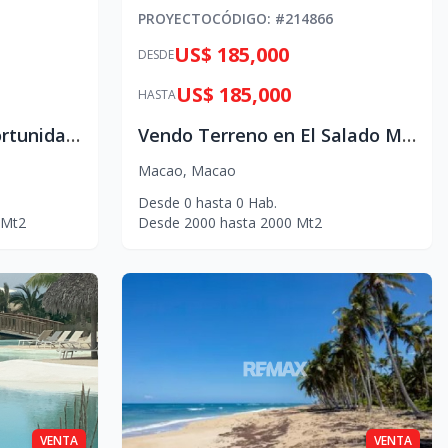
PROYECTO
CÓDIGO
: #
214866
US$ 185,000
DESDE
US$ 185,000
HASTA
Vendo Terreno de Oportunidad en vista cana
Vendo Terreno en El Salado MACAO
Macao
,
Macao
Desde
0
hasta
0
Hab.
Mt2
Desde
2000
hasta
2000
Mt2
VENTA
VENTA