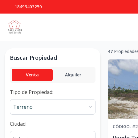
18493403250
47
Propiedades
Buscar Propiedad
Venta
Alquiler
Tipo de Propiedad
:
Terreno
Ciudad
:
CÓDIGO
: #
2