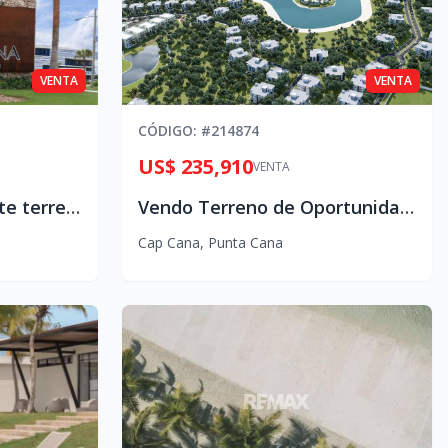
VENTA
VENTA
CÓDIGO
: #
214874
US$ 235,910
VENTA
Se vende impresionante terreno en Vista Cana
Vendo Terreno de Oportunidad en vista cana
Cap Cana
,
Punta Cana