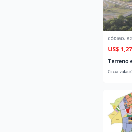
CÓDIGO
: #
2
US$ 1,27
Circunvalaci