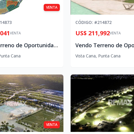
VENTA
14873
CÓDIGO
: #
214872
,041
US$ 211,992
VENTA
VENTA
Vendo Terreno de Oportunidad en vista cana
Punta Cana
Vista Cana
,
Punta Cana
VENTA