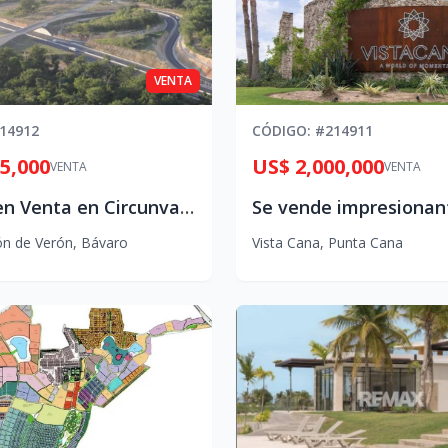
VENTA
14912
CÓDIGO
: #
214911
5,000
US$ 2,000,000
VENTA
VENTA
Terreno en Venta en Circunvalación de Verón – Bávaro
ón de Verón
,
Bávaro
Vista Cana
,
Punta Cana