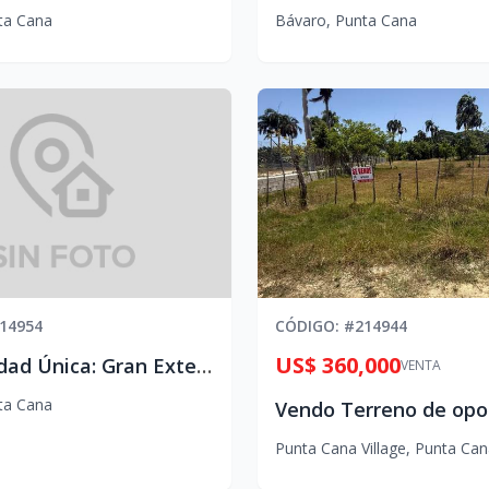
ta Cana
Bávaro
,
Punta Cana
14954
CÓDIGO
: #
214944
US$ 360,000
Oportunidad Única: Gran Extensión de Terreno en venta.
VENTA
ta Cana
Punta Cana Village
,
Punta Can