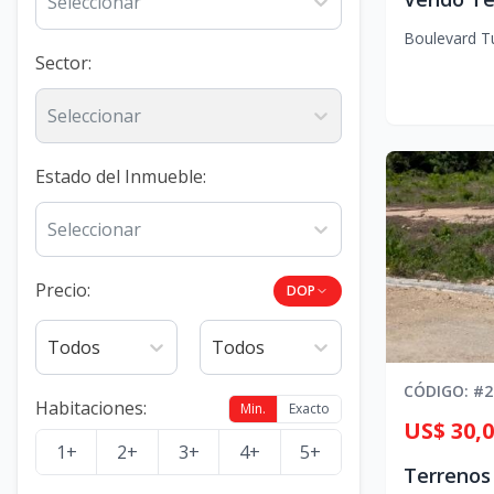
Seleccionar
Boulevard Tu
Sector
:
Seleccionar
Estado del Inmueble
:
Seleccionar
Precio:
DOP
Todos
Todos
CÓDIGO
: #
2
Habitaciones
:
Min.
Exacto
US$ 30,
1+
2+
3+
4+
5+