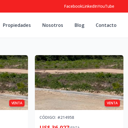
Facebook
LinkedIn
YouTube
Propiedades
Nosotros
Blog
Contacto
VENTA
VENTA
CÓDIGO
: #
214958
US$ 36,027
VENTA