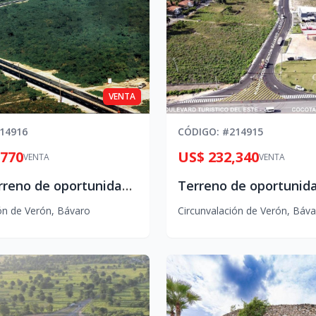
VENTA
14916
CÓDIGO
: #
214915
,770
US$ 232,340
VENTA
VENTA
Vendo terreno de oportunidad en Verón–Bávaro
ón de Verón
,
Bávaro
Circunvalación de Verón
,
Báva