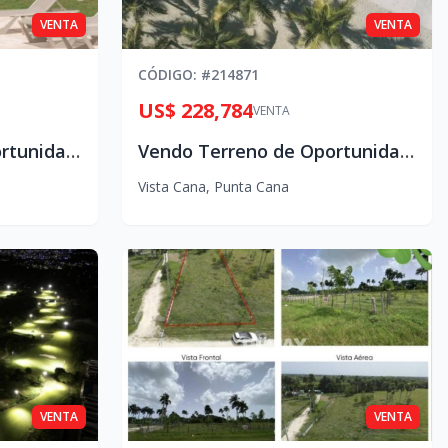
VENTA
VENTA
CÓDIGO
: #
214871
US$ 228,784
VENTA
Vendo Terreno de Oportunidad en vista cana
Vendo Terreno de Oportunidad en vista cana
Vista Cana
,
Punta Cana
VENTA
VENTA