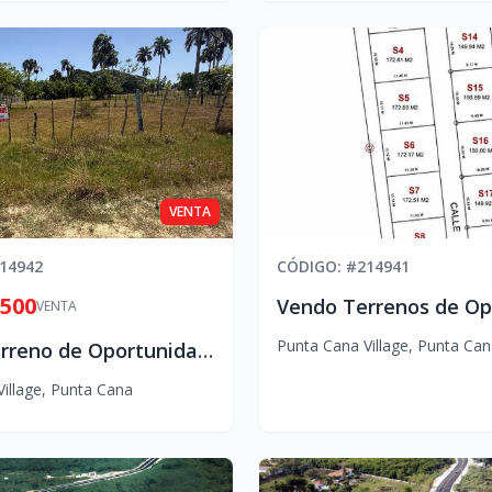
VENTA
14942
CÓDIGO
: #
214941
,500
VENTA
Punta Cana Village
,
Punta Can
Vendo Terreno de Oportunidad en Costa Macao.
illage
,
Punta Cana