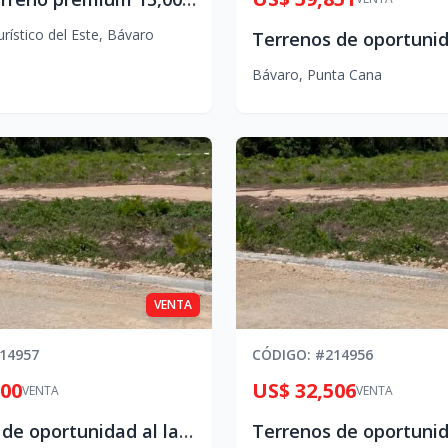
rístico del Este
,
Bávaro
Bávaro
,
Punta Cana
VENTA
14957
CÓDIGO
: #
214956
000
US$ 32,506
VENTA
VENTA
Terrenos de oportunidad al lado de Vista Cana