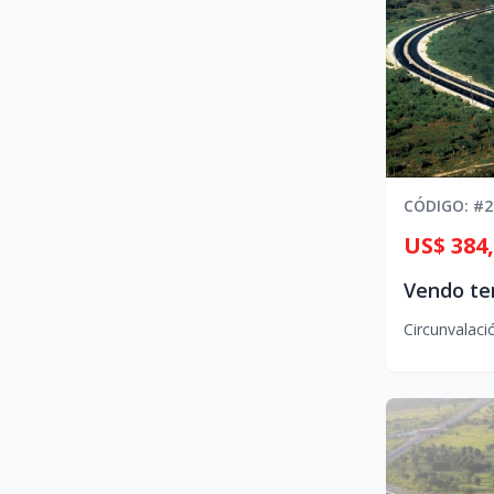
CÓDIGO
: #
2
US$ 384
Circunvalaci