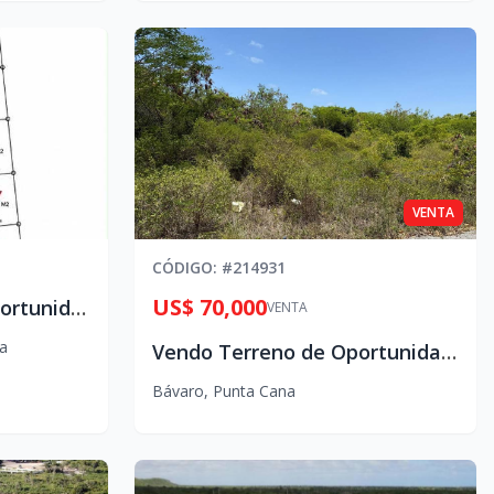
VENTA
CÓDIGO
: #
214931
US$ 70,000
Vendo Terrenos de Oportunidad desde US$90 el m²
VENTA
a
Vendo Terreno de Oportunidad en Cabo Engaño, Punta Cana
Bávaro
,
Punta Cana