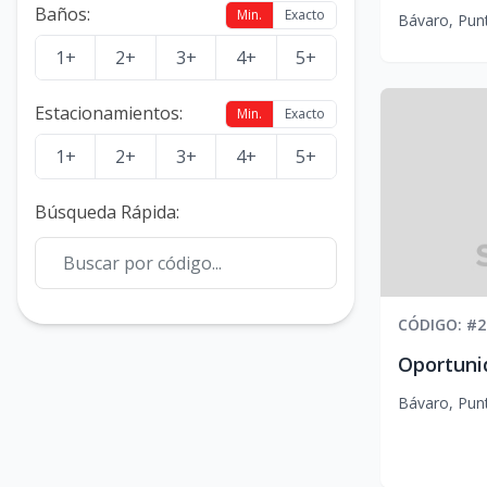
Baños
:
Min.
Exacto
Bávaro
,
Pun
1+
2+
3+
4+
5+
Estacionamientos
:
Min.
Exacto
1+
2+
3+
4+
5+
Búsqueda Rápida
:
CÓDIGO
: #
2
Bávaro
,
Pun