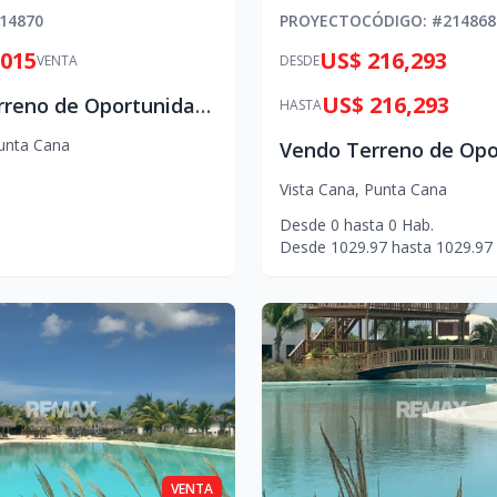
14870
PROYECTO
CÓDIGO
: #
214868
,015
US$ 216,293
VENTA
DESDE
US$ 216,293
Vendo terreno de Oportunidad en vista cana
HASTA
unta Cana
Vista Cana
,
Punta Cana
Desde
0
hasta
0
Hab.
Desde
1029.97
hasta
1029.97
VENTA