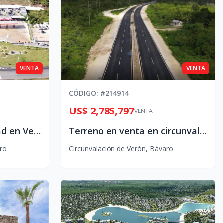
VENTA
VENTA
CÓDIGO
: #
214914
US$ 2,785,797
VENTA
Terreno de oportunidad en Verón-Bávaro
Terreno en venta en circunvalación de Verón – Bavaro
ro
Circunvalación de Verón
,
Bávaro