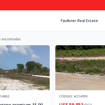
Faulkner Real Estate
 encontradas.
14962
CÓDIGO
: #
214959
US$ 59,851
Vendo Terreno premium 15,000 m | US$350/m2 | Blvd. Turistico
VENTA