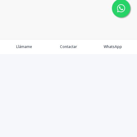
Llámame
Contactar
WhatsApp
Faulkner Real Estate dentro del mercado inmobiliario
desarrolla un nuevo concepto de gestión en este
importante sector enfocando nuestra actividad hacia
todo tipo de clientes e inversores, tanto nacionales