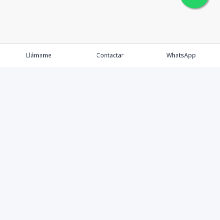
Llámame
Contactar
WhatsApp
Faulkner Real Estate dentro del mercado inmobiliario
desarrolla un nuevo concepto de gestión en este
importante sector enfocando nuestra actividad hacia
todo tipo de clientes e inversores, tanto nacionales
como internacionales, trabajando con nuestros clientes