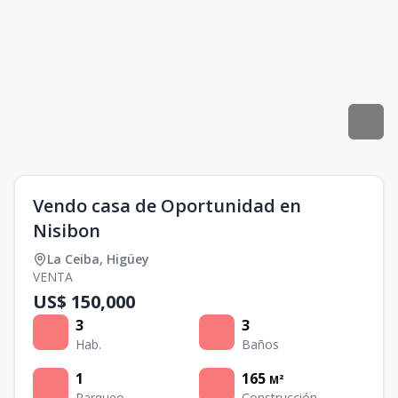
Vendo casa de Oportunidad en
Nisibon
La Ceiba
,
Higüey
VENTA
US$ 150,000
3
3
Hab.
Baños
1
165
M²
Parqueo
Construcción