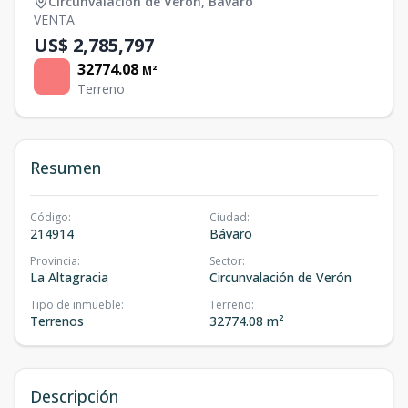
Circunvalación de Verón
,
Bávaro
VENTA
US$ 2,785,797
32774.08
M²
Terreno
Resumen
Código
:
Ciudad
:
214914
Bávaro
Provincia
:
Sector
:
La Altagracia
Circunvalación de Verón
Tipo de inmueble
:
Terreno
:
Terrenos
32774.08 m²
Descripción