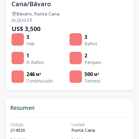
Cana/Bávaro
Bávaro
,
Punta Cana
ALQUILER
US$ 3,500
3
3
Hab.
Baños
1
2
½ Baños
Parqueo
246
500
M²
M²
Construcción
Terreno
Resumen
Código
:
Ciudad
:
214920
Punta Cana