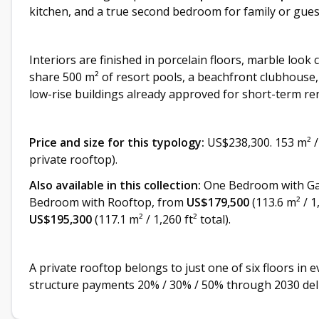
kitchen, and a true second bedroom for family or gues
Interiors are finished in porcelain floors, marble look
share 500 m² of resort pools, a beachfront clubhouse,
low-rise buildings already approved for short-term re
Price and size for this typology:
US$238,300. 153 m² / 
private rooftop).
Also available in this collection:
One Bedroom with Ga
Bedroom with Rooftop, from
US$179,500
(113.6 m² / 
US$195,300
(117.1 m² / 1,260 ft² total).
A private rooftop belongs to just one of six floors in 
structure payments 20% / 30% / 50% through 2030 deli