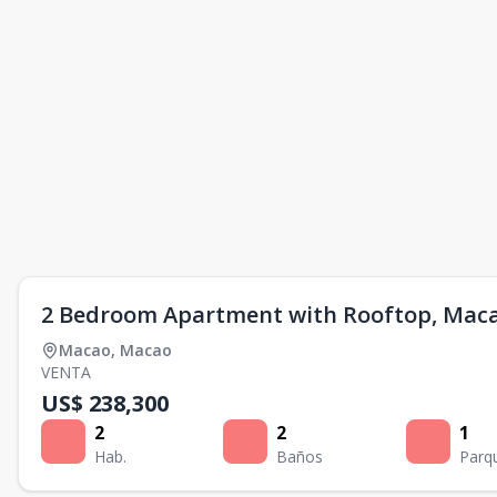
2 Bedroom Apartment with Rooftop, Maca
Macao
,
Macao
VENTA
US$ 238,300
2
2
1
Hab.
Baños
Parq