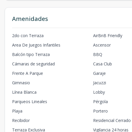
Amenidades
2do con Terraza
AirBnB Friendly
Area De Juegos Infantiles
Ascensor
Balcón tipo Terraza
BBQ
Cámaras de seguridad
Casa Club
Frente A Parque
Garaje
Gimnasio
Jacuzzi
Línea Blanca
Lobby
Parqueos Lineales
Pérgola
Playa
Portero
Recibidor
Residencial Cerrado
Terraza Exclusiva
Vigilancia 24 horas