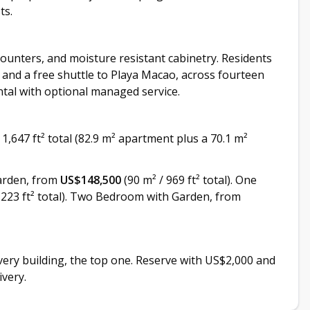
ts.
 counters, and moisture resistant cabinetry. Residents
 and a free shuttle to Playa Macao, across fourteen
ntal with optional managed service.
1,647 ft² total (82.9 m² apartment plus a 70.1 m²
rden, from
US$148,500
(90 m² / 969 ft² total). One
1,223 ft² total). Two Bedroom with Garden, from
every building, the top one. Reserve with US$2,000 and
very.