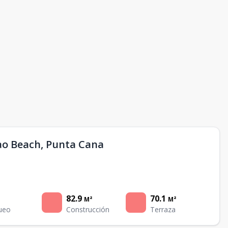
o Beach, Punta Cana
82.9
70.1
M²
M²
ueo
Construcción
Terraza