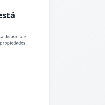
está
tá disponible
 propiedades