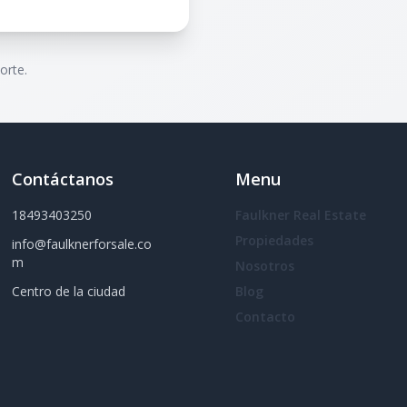
orte.
Contáctanos
Menu
18493403250
Faulkner Real Estate
Propiedades
info@faulknerforsale.co
m
Nosotros
Centro de la ciudad
Blog
Contacto