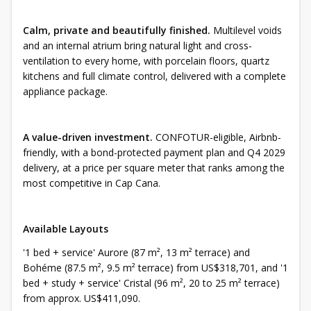
Calm, private and beautifully finished.
Multilevel voids
and an internal atrium bring natural light and cross-
ventilation to every home, with porcelain floors, quartz
kitchens and full climate control, delivered with a complete
appliance package.
A value-driven investment.
CONFOTUR-eligible, Airbnb-
friendly, with a bond-protected payment plan and Q4 2029
delivery, at a price per square meter that ranks among the
most competitive in Cap Cana.
Available Layouts
'1 bed + service' Aurore (87 m², 13 m² terrace) and
Bohéme (87.5 m², 9.5 m² terrace) from US$318,701, and '1
bed + study + service' Cristal (96 m², 20 to 25 m² terrace)
from approx. US$411,090.