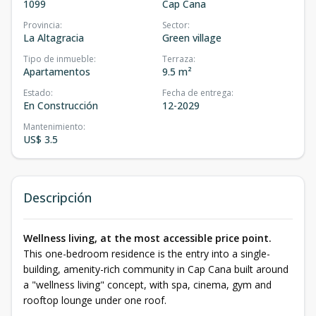
1099
Cap Cana
Provincia
:
Sector
:
La Altagracia
Green village
Tipo de inmueble
:
Terraza
:
Apartamentos
9.5 m²
Estado
:
Fecha de entrega
:
En Construcción
12-2029
Mantenimiento
:
US$ 3.5
Descripción
Wellness living, at the most accessible price point.
This one-bedroom residence is the entry into a single-
building, amenity-rich community in Cap Cana built around
a "wellness living" concept, with spa, cinema, gym and
rooftop lounge under one roof.