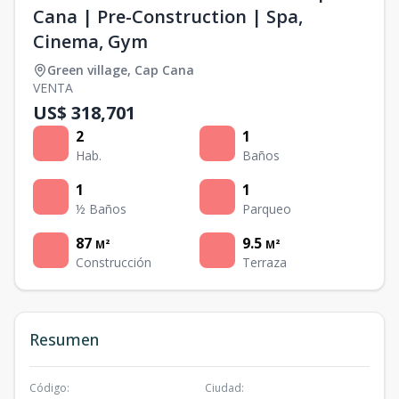
Cana | Pre-Construction | Spa,
Cinema, Gym
Green village
,
Cap Cana
VENTA
US$ 318,701
2
1
Hab.
Baños
1
1
½ Baños
Parqueo
87
9.5
M²
M²
Construcción
Terraza
Resumen
Código
:
Ciudad
: